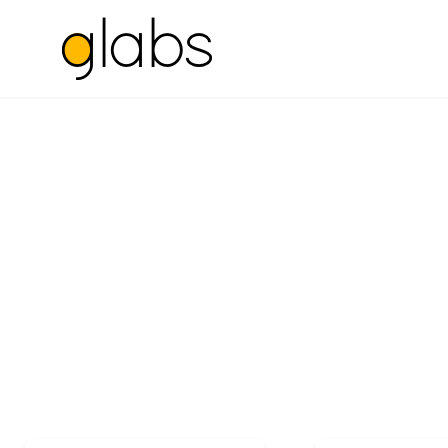
Meet our ins
Make learning and teaching more ef
participation and student c