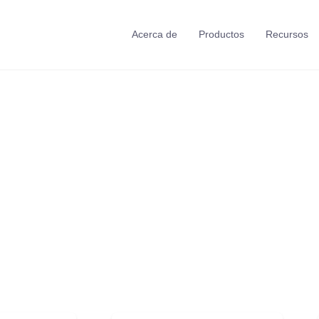
Acerca de
Productos
Recursos
tructors
fective with active
ollaboration